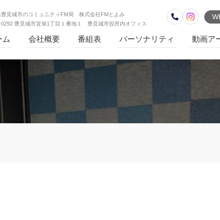
県豊見城市のコミュニティFM局 株式会社FMとよみ
W
1-0292 豊見城市宜保1丁目１番地１ 豊見城市役所内オフィス
ーム
会社概要
番組表
パーソナリティ
動画ア