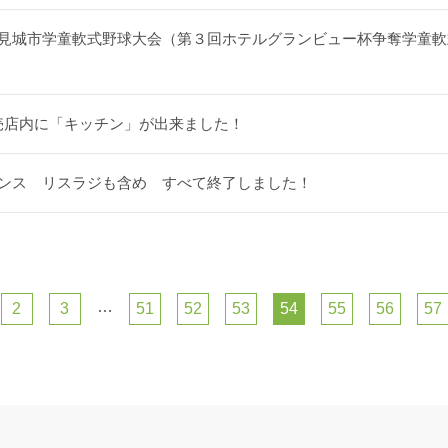
見城市学童軟式野球大会（第３回ホテルグランビュー杯争奪学童軟
売店内に「キッチン」が出来ました！
ンス リスラジも含め すべて終了しました！
…
2
3
51
52
53
54
55
56
57