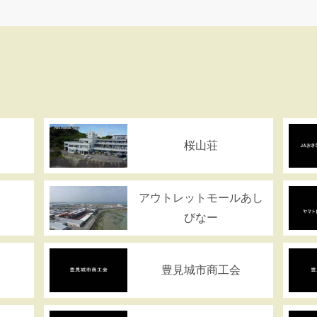
ス
桜山荘
アウトレットモールあし
びなー
豊見城市商工会