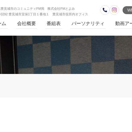
県豊見城市のコミュニティFM局 株式会社FMとよみ
W
1-0292 豊見城市宜保1丁目１番地１ 豊見城市役所内オフィス
ーム
会社概要
番組表
パーソナリティ
動画ア