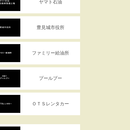
ヤマト石油
豊見城市役所
ファミリー給油所
プールブー
ＯＴＳレンタカー