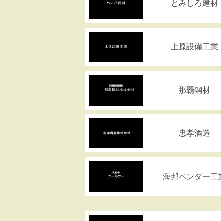
とみしろ建材
上原設備工業
那覇鋼材
忠孝酒造
海邦ベンダー工