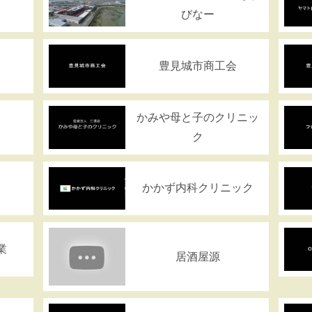
びなー
豊見城市商工会
かみや母と子のクリニッ
ク
かかず内科クリニック
業
居酒屋源