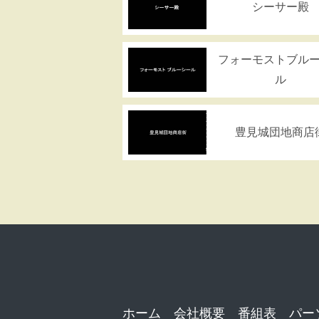
シーサー殿
フォーモストブル
ル
豊見城団地商店
ホーム
会社概要
番組表
パー